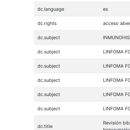
dc.language
es
dc.rights
acceso abie
dc.subject
INMUNOHIS
dc.subject
LINFOMA F
dc.subject
LINFOMA FO
dc.subject
LINFOMA F
dc.subject
LINFOMA FO
dc.subject
LINFOMA FO
Revisión bib
dc.title
histopatoló