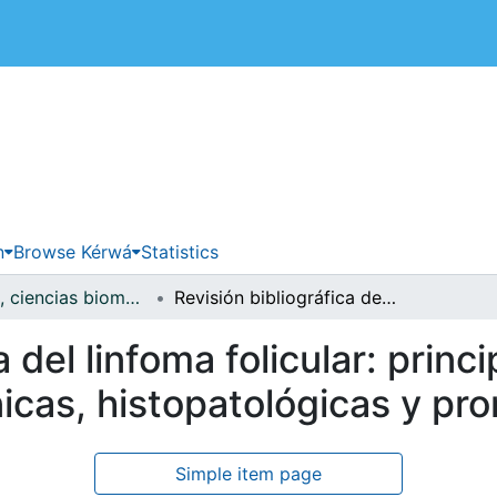
 de Costa Rica
n
Browse Kérwá
Statistics
Medicina, ciencias biomédicas y salud pública
Revisión bibliográfica del linfoma folicular: principales características epidemiológicas, clínicas, histopatológicas y pronósticas
a del linfoma folicular: princ
nicas, histopatológicas y pr
Simple item page