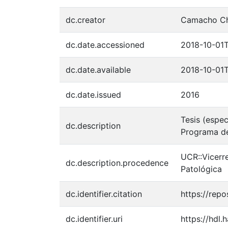
dc.creator
Camacho Ch
dc.date.accessioned
2018-10-01T
dc.date.available
2018-10-01T
dc.date.issued
2016
Tesis (espe
dc.description
Programa de
UCR::Vicerr
dc.description.procedence
Patológica
dc.identifier.citation
https://repo
dc.identifier.uri
https://hdl