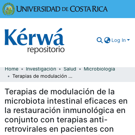
Universidad
Log In
Home
Investigación
Salud
Microbiología
Communities & Collections
Terapias de modulación de la microbiota intestinal eficaces en la restauración inmunológica en conjunto con terapias anti-retrovirales en pacientes con VIH: Una revisión sistemática
More Information
Terapias de modulación de la
Browse Kérwá
microbiota intestinal eficaces en
la restauración inmunológica en
Statistics
conjunto con terapias anti-
retrovirales en pacientes con