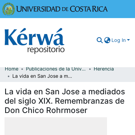
Universidad
Log In
Home
Publicaciones de la Universidad de Costa Rica
Herencia
Communities & Collections
La vida en San Jose a mediados del siglo XIX. Remembranzas de Don Chico Rohrmoser
More Information
La vida en San Jose a mediados
Browse Kérwá
del siglo XIX. Remembranzas de
Don Chico Rohrmoser
Statistics