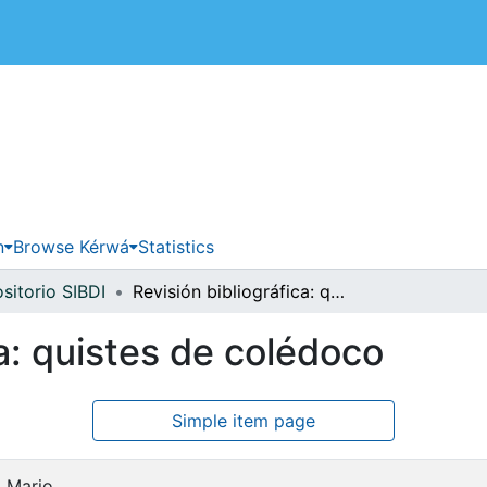
 de Costa Rica
n
Browse Kérwá
Statistics
sitorio SIBDI
Revisión bibliográfica: quistes de colédoco
ca: quistes de colédoco
Simple item page
, Mario