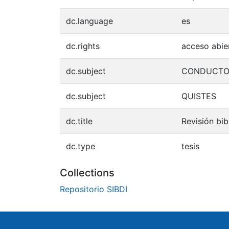
dc.language
es
dc.rights
acceso abie
dc.subject
CONDUCTOS
dc.subject
QUISTES
dc.title
Revisión bib
dc.type
tesis
Collections
Repositorio SIBDI