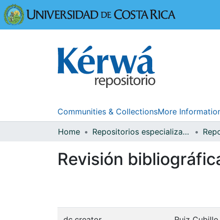
Universidad
Communities & Collections
More Informatio
Home
Repositorios especializados
Repo
Revisión bibliográfi
dc.creator
Ruiz Cubillo