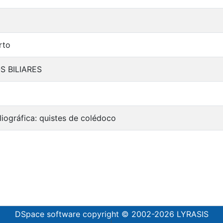
rto
 BILIARES
liográfica: quistes de colédoco
DSpace software
copyright © 2002-2026
LYRASIS