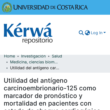
Universidad
Log In
Home
Investigación
Salud
Communities & Collections
Medicina, ciencias biomédicas y salud pública
Utilidad del antígeno carcinoembrionario-125 como marcador de pronóstico y mortalidad en pacientes con estado de choque cardiogénico ingresados a la unidad de cuidados intensivos del Hospital México, en el período de junio a noviembre del 2024
More Information
Utilidad del antígeno
Browse Kérwá
carcinoembrionario-125 como
Statistics
marcador de pronóstico y
mortalidad en pacientes con