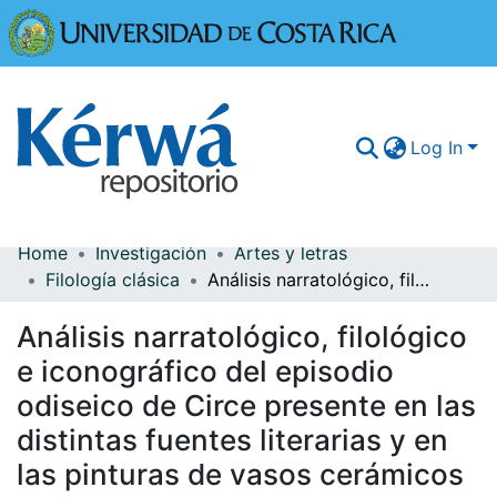
Universidad
Log In
Home
Investigación
Artes y letras
Communities & Collections
Filología clásica
Análisis narratológico, filológico e iconográfico del episodio odiseico de Circe presente en las distintas fuentes literarias y en las pinturas de vasos cerámicos de la Grecia Antigua
More Information
Análisis narratológico, filológico
Browse Kérwá
e iconográfico del episodio
odiseico de Circe presente en las
Statistics
distintas fuentes literarias y en
las pinturas de vasos cerámicos