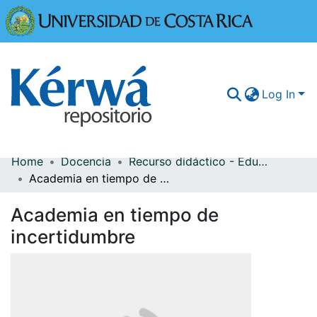
Universidad
Log In
Home
Docencia
Recurso didáctico - Educación y formación docente
Communities & Collections
Academia en tiempo de incertidumbre
More Information
Academia en tiempo de
Browse Kérwá
incertidumbre
Statistics