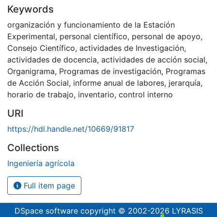
Keywords
organización y funcionamiento de la Estación
Experimental
,
personal científico
,
personal de apoyo
,
Consejo Científico
,
actividades de Investigación
,
actividades de docencia
,
actividades de acción social
,
Organigrama
,
Programas de investigación
,
Programas
de Acción Social
,
informe anual de labores
,
jerarquía
,
horario de trabajo
,
inventario
,
control interno
URI
https://hdl.handle.net/10669/91817
Collections
Ingeniería agrícola
Full item page
DSpace software
copyright © 2002-2026
LYRASIS