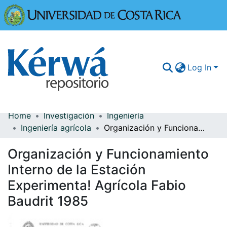
Universidad
Log In
Home
Investigación
Ingeniería
Communities & Collections
Ingeniería agrícola
Organización y Funcionamiento Interno de la Estación Experimenta! Agrícola Fabio Baudrit 1985
More Information
Organización y Funcionamiento
Browse Kérwá
Interno de la Estación
Experimenta! Agrícola Fabio
Statistics
Baudrit 1985