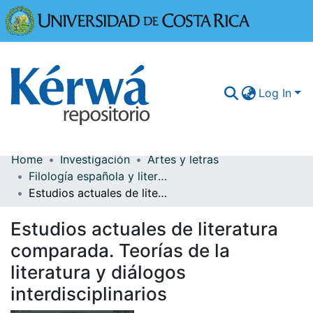
Universidad
Log In
Home
Investigación
Artes y letras
Communities & Collections
Filología española y literatura en español
Estudios actuales de literatura comparada. Teorías de la literatura y diálogos interdisciplinarios
More Information
Estudios actuales de literatura
Browse Kérwá
comparada. Teorías de la
Statistics
literatura y diálogos
interdisciplinarios