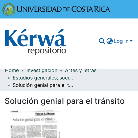
Universidad
Log In
Home
Investigación
Artes y letras
Communities & Collections
Estudios generales, sociedad y cultura
Solución genial para el tránsito
More Information
Solución genial para el tránsito
Browse Kérwá
Statistics