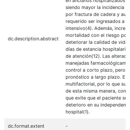
en ancianos hospitalizados 
siendo mayor la incidencia en
por fractura de cadera y au
requerido ser ingresados a 
intensivo(4). Además, increm
mortalidad con el riesgo pot
dc.description.abstract
deteriorar la calidad de vida
días de estancia hospitalaria
de atención(12). Las alterac
manejadas farmacológicamen
control a corto plazo, pero s
pronóstico a largo plazo. Es
multifactorial, por lo que s
de esta misma manera, con un
que evite que el paciente su
deterioro en su independenci
hospital(1).
dc.format.extent
-