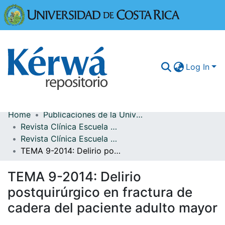
Universidad
Log In
Home
Publicaciones de la Universidad de Costa Rica
Communities & Collections
Revista Clínica Escuela de Medicina UCR-HSJD
Revista Clínica Escuela de Medicina UCR-HSJD, Volumen 4, Número 4
More Information
TEMA 9-2014: Delirio postquirúrgico en fractura de cadera del paciente adulto mayor
Browse Kérwá
TEMA 9-2014: Delirio
Statistics
postquirúrgico en fractura de
cadera del paciente adulto mayor