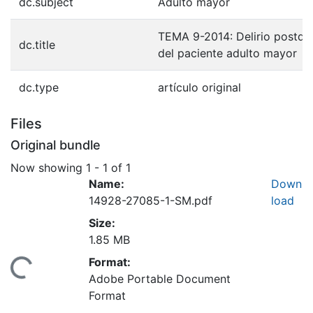
dc.subject
Adulto mayor
TEMA 9-2014: Delirio postqui
dc.title
del paciente adulto mayor
dc.type
artículo original
Files
Original bundle
Now showing
1 - 1 of 1
Name:
Down
14928-27085-1-SM.pdf
load
Size:
1.85 MB
Format:
Loading...
Adobe Portable Document
Format