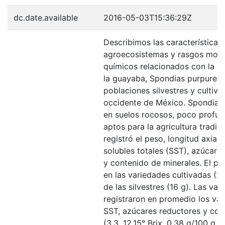
dc.date.available
2016-05-03T15:36:29Z
Describimos las características 
agroecosistemas y rasgos morfo
químicos relacionados con la ca
la guayaba, Spondias purpurea 
poblaciones silvestres y cultiva
occidente de México. Spondias 
en suelos rocosos, poco profund
aptos para la agricultura tradici
registró el peso, longitud axial 
solubles totales (SST), azúcare
y contenido de minerales. El p
en las variedades cultivadas (20
de las silvestres (16 g). Las va
registraron en promedio los val
SST, azúcares reductores y con
(3.3, 12.15° Brix, 0.38 g/100 g y