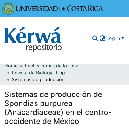
Universidad
Log In
Home
Publicaciones de la Universidad de Costa Rica
Communities & Collections
Revista de Biología Tropical
Sistemas de producción de Spondias purpurea (Anacardiaceae) en el centro-occidente de México
More Information
Sistemas de producción de
Browse Kérwá
Spondias purpurea
Statistics
(Anacardiaceae) en el centro-
occidente de México