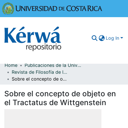
Universidad
Log In
Home
Publicaciones de la Universidad de Costa Rica
Communities & Collections
Revista de Filosofía de la Universidad de Costa Rica
Sobre el concepto de objeto en el Tractatus de Wittgenstein
More Information
Sobre el concepto de objeto en
Browse Kérwá
el Tractatus de Wittgenstein
Statistics