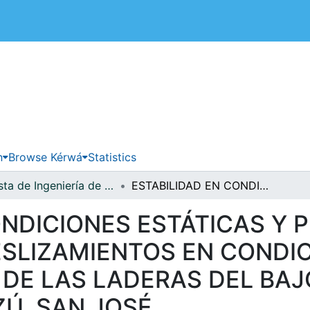
 de Costa Rica
n
Browse Kérwá
Statistics
Revista de Ingeniería de la Universidad de Costa Rica
ESTABILIDAD EN CONDICIONES ESTÁTICAS Y PROBABILIDAD DE OCURRENCIA DE DESLIZAMIENTOS EN CONDICIONES PSEUDOESTÁTICAS DE LAS LADERAS DEL BAJO LOS ANONOS, SAN RAFAEL, ESCAZÚ, SAN JOSÉ.
ONDICIONES ESTÁTICAS Y 
SLIZAMIENTOS EN CONDI
DE LAS LADERAS DEL BAJ
Ú, SAN JOSÉ.