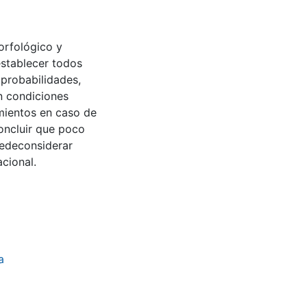
orfológico y
establecer todos
 probabilidades,
en condiciones
amientos en caso de
oncluir que poco
uedeconsiderar
acional.
a