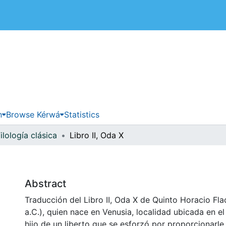
 de Costa Rica
n
Browse Kérwá
Statistics
ilología clásica
Libro II, Oda X
Abstract
Traducción del Libro II, Oda X de Quinto Horacio Fla
a.C.), quien nace en Venusia, localidad ubicada en el 
hijo de un liberto que se esforzó por proporcionarle