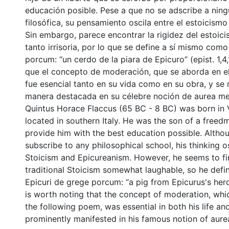
educación posible. Pese a que no se adscribe a nin
filosófica, su pensamiento oscila entre el estoicismo
Sin embargo, parece encontrar la rigidez del estoici
tanto irrisoria, por lo que se define a sí mismo com
porcum: “un cerdo de la piara de Epicuro” (epist. 1,4
que el concepto de moderación, que se aborda en e
fue esencial tanto en su vida como en su obra, y se 
manera destacada en su célebre noción de aurea me
Quintus Horace Flaccus (65 BC - 8 BC) was born in 
located in southern Italy. He was the son of a free
provide him with the best education possible. Altho
subscribe to any philosophical school, his thinking 
Stoicism and Epicureanism. However, he seems to fin
traditional Stoicism somewhat laughable, so he defi
Epicuri de grege porcum: “a pig from Epicurus's herd” 
is worth noting that the concept of moderation, whi
the following poem, was essential in both his life an
prominently manifested in his famous notion of aure