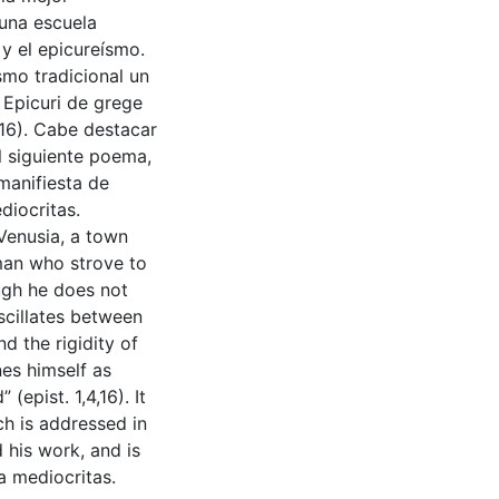
guna escuela
 y el epicureísmo.
smo tradicional un
o Epicuri de grege
,16). Cabe destacar
l siguiente poema,
manifiesta de
diocritas.
Venusia, a town
dman who strove to
ugh he does not
oscillates between
d the rigidity of
nes himself as
(epist. 1,4,16). It
ch is addressed in
d his work, and is
a mediocritas.