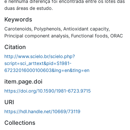
e nenhuma diferença foi encontrada entre os lotes das
duas áreas de estudo.
Keywords
Carotenoids
,
Polyphenols
,
Antioxidant capacity
,
Principal component analysis
,
Functional foods
,
ORAC
Citation
http://www.scielo.br/scielo.php?
script=sci_arttext&pid=S1981-
67232016000100603&lng=en&tlng=en
item.page.doi
https://doi.org/10.1590/1981-6723.9715
URI
https://hdl.handle.net/10669/73119
Collections