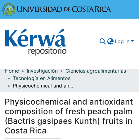
Universidad
Log In
Home
Investigación
Ciencias agroalimentarias
Communities & Collections
Tecnología en Alimentos
Physicochemical and antioxidant composition of fresh peach palm (Bactris gasipaes Kunth) fruits in Costa Rica
More Information
Physicochemical and antioxidant
Browse Kérwá
composition of fresh peach palm
Statistics
(Bactris gasipaes Kunth) fruits in
Costa Rica