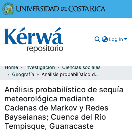
Universidad
Log In
Home
Investigación
Ciencias sociales
Communities & Collections
Geografía
Análisis probabilístico de sequía meteorológica mediante Cadenas de Markov y Redes Bayseianas; Cuenca del Río Tempisque, Guanacaste
More Information
Análisis probabilístico de sequía
Browse Kérwá
meteorológica mediante
Cadenas de Markov y Redes
Statistics
Bayseianas; Cuenca del Río
Tempisque, Guanacaste