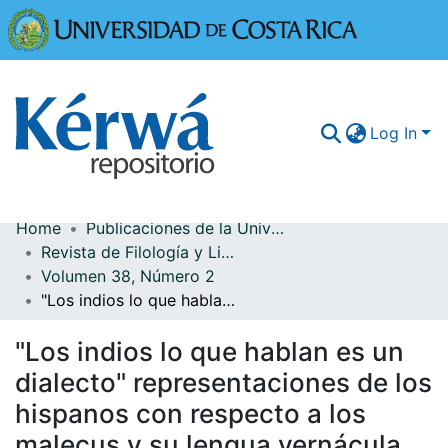
Universidad
Log In
Home
Publicaciones de la Universidad de Costa Rica
Communities & Collections
Revista de Filología y Lingüística
Volumen 38, Número 2
More Information
"Los indios lo que hablan es un dialecto" representaciones de los hispanos con respecto a los malecus y su lengua vernácula
Browse Kérwá
"Los indios lo que hablan es un
Statistics
dialecto" representaciones de los
hispanos con respecto a los
malecus y su lengua vernácula