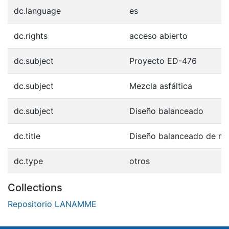
dc.language
es
dc.rights
acceso abierto
dc.subject
Proyecto ED-476
dc.subject
Mezcla asfáltica
dc.subject
Diseño balanceado
dc.title
Diseño balanceado de mez
dc.type
otros
Collections
Repositorio LANAMME