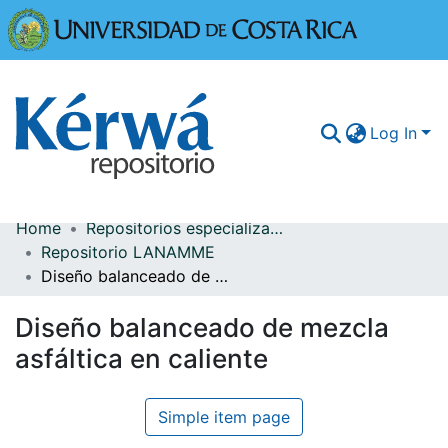
Universidad
Log In
Home
Repositorios especializados
Communities & Collections
Repositorio LANAMME
Diseño balanceado de mezcla asfáltica en caliente
More Information
Diseño balanceado de mezcla
Browse Kérwá
asfáltica en caliente
Statistics
Simple item page