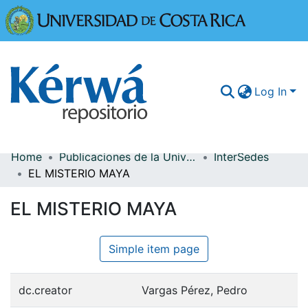
Universidad
Log In
Home
Publicaciones de la Universidad de Costa Rica
InterSedes
Communities & Collections
EL MISTERIO MAYA
More Information
EL MISTERIO MAYA
Browse Kérwá
Simple item page
Statistics
dc.creator
Vargas Pérez, Pedro