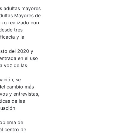
as adultas mayores
Adultas Mayores de
erzo realizado con
 desde tres
ficacia y la
osto del 2020 y
entrada en el uso
la voz de las
mación, se
a del cambio más
ivos y entrevistas,
icas de las
luación
roblema de
al centro de