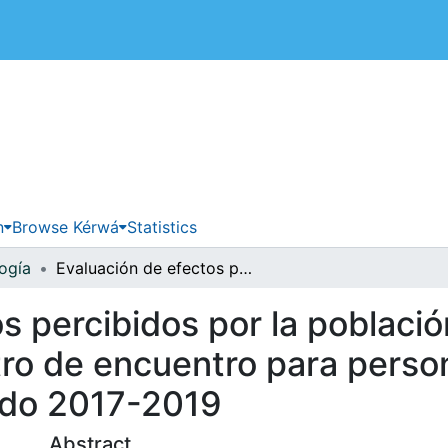
 de Costa Rica
n
Browse Kérwá
Statistics
ogía
Evaluación de efectos percibidos por la población que asiste regularmente al centro de encuentro para personas adultas mayores de Hatillo en el período 2017-2019
s percibidos por la població
tro de encuentro para perso
íodo 2017-2019
Abstract