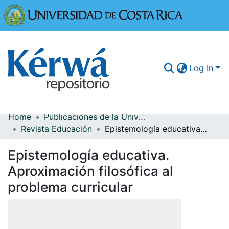
Universidad
Log In
Home
Publicaciones de la Universidad de Costa Rica
Communities & Collections
Revista Educación
Epistemología educativa. Aproximación filosófica al problema curricular
More Information
Epistemología educativa.
Browse Kérwá
Aproximación filosófica al
problema curricular
Statistics