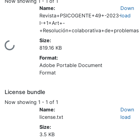
Now showing
1 - 1 of 1
Name:
Down
Revista+PSICOGENTE+49+-2023-
load
I-+1+Art+-
+Resolución+colaborativa+de+problemas
Size:
Loading...
819.16 KB
Format:
Adobe Portable Document
Format
License bundle
Now showing
1 - 1 of 1
Name:
Down
license.txt
load
Size:
3.5 KB