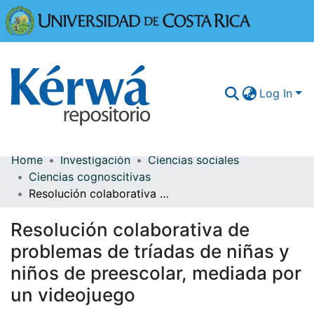
Universidad
Log In
Home
Investigación
Ciencias sociales
Communities & Collections
Ciencias cognoscitivas
Resolución colaborativa de problemas de tríadas de niñas y niños de preescolar, mediada por un videojuego
More Information
Resolución colaborativa de
Browse Kérwá
problemas de tríadas de niñas y
Statistics
niños de preescolar, mediada por
un videojuego