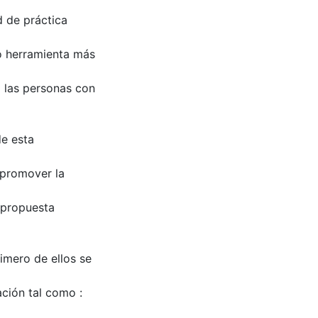
d de práctica
 o herramienta más
a las personas con
de esta
 promover la
 propuesta
imero de ellos se
ación tal como :