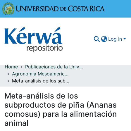
Universidad
Log In
Home
Publicaciones de la Universidad de Costa Rica
Communities & Collections
Agronomía Mesoamericana
Meta-análisis de los subproductos de piña (Ananas comosus) para la alimentación animal
More Information
Meta-análisis de los
Browse Kérwá
subproductos de piña (Ananas
Statistics
comosus) para la alimentación
animal