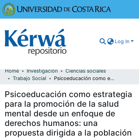
Universidad
Log In
Home
Investigación
Ciencias sociales
Communities & Collections
Trabajo Social
Psicoeducación como estrategia para la promoción de la salud mental desde un enfoque de derechos humanos: una propuesta dirigida a la población adolescente de la comunidad Brisas II en Tres Ríos de Cartago
More Information
Psicoeducación como estrategia
Browse Kérwá
para la promoción de la salud
mental desde un enfoque de
Statistics
derechos humanos: una
propuesta dirigida a la población