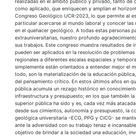
realizadas en el ámbito público y privado, tanto de
como aplicado, que enriquecen y amplían el horizon
Congreso Geológico UCR-2023, lo que permite al e
particular acercarse al mundo laboral y conocer las
en el quehacer geológico. A todas estas personas pa
extrauniversitarias, nuestro profundo agradecimient
sus trabajos. Este congreso muestra resultados de i
pueden ser aplicados en la resolución de problemas
regionales a diferentes escalas espaciales y tempora
simplemente están orientados a entender mejor el 
todo, son la materialización de la educación pública,
del pensamiento crítico. En estos últimos años en q
pública acumula un rezago histórico en conocimiento
infraestructura y presupuesto; en los que también l
superior pública ha sido y es, cada vez más atacad
desde sus cimientos, autonomía y presupuesto, la 
geológica universitaria –ECG, PPG y CICG- se mantie
ante la adversidad con su trabajo tenaz e incansable
objetivo de brindar a la sociedad una educación, inv