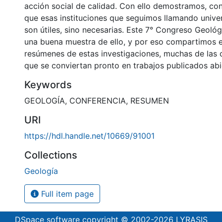
acción social de calidad. Con ello demostramos, co
que esas instituciones que seguimos llamando unive
son útiles, sino necesarias. Este 7° Congreso Geol
una buena muestra de ello, y por eso compartimos en
resúmenes de estas investigaciones, muchas de las
que se conviertan pronto en trabajos publicados ab
Keywords
GEOLOGÍA
,
CONFERENCIA
,
RESUMEN
URI
https://hdl.handle.net/10669/91001
Collections
Geología
Full item page
DSpace software
copyright © 2002-2026
LYRASIS