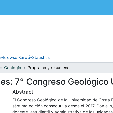
 de Costa Rica
n
Browse Kérwá
Statistics
Geología
Programa y resúmenes: 7° Congreso Geológico UCR-2023
es: 7° Congreso Geológic
Abstract
El Congreso Geológico de la Universidad de Costa R
séptima edición consecutiva desde el 2017. Con ello
docente, estudiantil y administrativa de las unidade