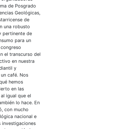
rama de Posgrado
encias Geológicas,
tarricense de
en una robusto
y pertinente de
insumo para un
l congreso
n el transcurso del
ctivo en nuestra
iantil y
 un café. Nos
r qué hemos
erto en las
al igual que el
ambién lo hace. En
ió, con mucho
lógica nacional e
s investigaciones