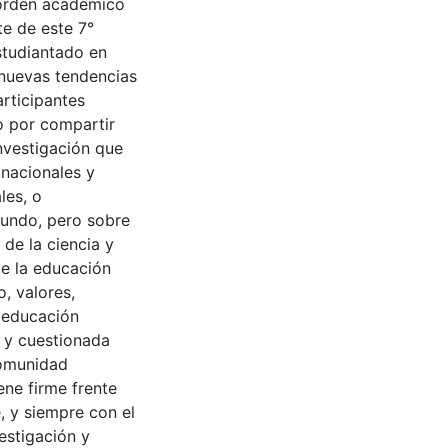
 orden académico
te de este 7°
studiantado en
 nuevas tendencias
rticipantes
o por compartir
nvestigación que
 nacionales y
les, o
mundo, pero sobre
 de la ciencia y
ue la educación
, valores,
a educación
a y cuestionada
comunidad
ne firme frente
, y siempre con el
estigación y