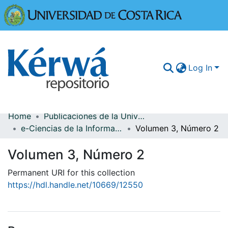
Universidad
Log In
Home
Publicaciones de la Universidad de Costa Rica
Communities & Collections
e-Ciencias de la Información
Volumen 3, Número 2
More Information
Volumen 3, Número 2
Browse Kérwá
Permanent URI for this collection
https://hdl.handle.net/10669/12550
Statistics