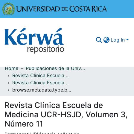
Universidad
Log In
Home
Publicaciones de la Universidad de Costa Rica
Communities & Collections
Revista Clínica Escuela de Medicina UCR-HSJD
Revista Clínica Escuela de Medicina UCR-HSJD, Volumen 3, Número 11
More Information
browse.metadata.type.breadcrumbs
Browse Kérwá
Revista Clínica Escuela de
Statistics
Medicina UCR-HSJD, Volumen 3,
Número 11