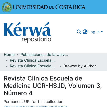
Universidad
Log In
Home
Publicaciones de la Universidad de Costa Rica
Communities & Collections
Revista Clínica Escuela de Medicina UCR-HSJD
Revista Clínica Escuela de Medicina UCR-HSJD, Volumen 3, Número 4
Browse by Author
More Information
Revista Clínica Escuela de
Browse Kérwá
Medicina UCR-HSJD, Volumen 3,
Statistics
Número 4
Permanent URI for this collection