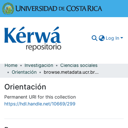
Universidad
Log In
Home
Investigación
Ciencias sociales
Communities & Collections
Orientación
browse.metadata.ucr.breadcrumbs
More Information
Orientación
Browse Kérwá
Permanent URI for this collection
https://hdl.handle.net/10669/299
Statistics