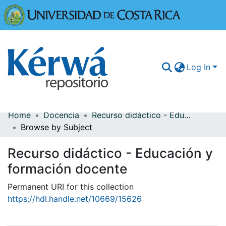
Universidad
Log In
Home
Docencia
Recurso didáctico - Educación y formación docente
Communities & Collections
Browse by Subject
More Information
Recurso didáctico - Educación y
Browse Kérwá
formación docente
Statistics
Permanent URI for this collection
https://hdl.handle.net/10669/15626