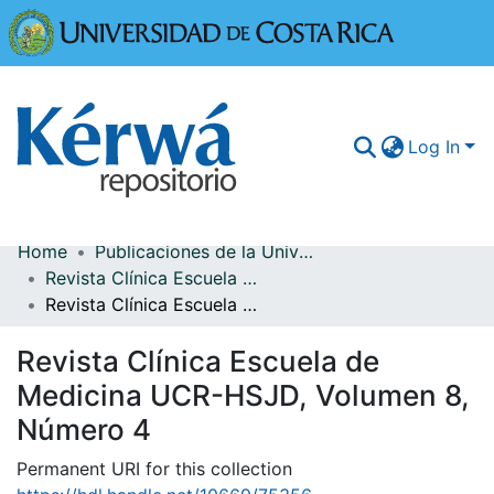
Universidad
Log In
Home
Publicaciones de la Universidad de Costa Rica
Communities & Collections
Revista Clínica Escuela de Medicina UCR-HSJD
Revista Clínica Escuela de Medicina UCR-HSJD, Volumen 8, Número 4
More Information
Revista Clínica Escuela de
Browse Kérwá
Medicina UCR-HSJD, Volumen 8,
Statistics
Número 4
Permanent URI for this collection