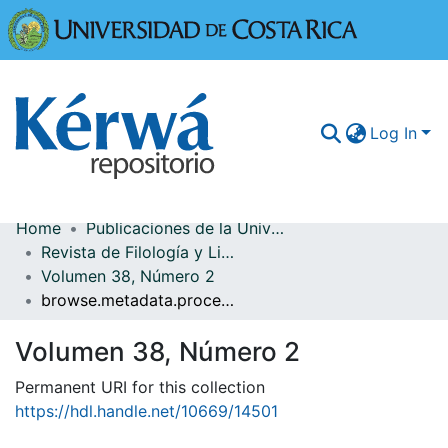
Universidad
Log In
Home
Publicaciones de la Universidad de Costa Rica
Communities & Collections
Revista de Filología y Lingüística
Volumen 38, Número 2
More Information
browse.metadata.procedence.breadcrumbs
Browse Kérwá
Volumen 38, Número 2
Statistics
Permanent URI for this collection
https://hdl.handle.net/10669/14501