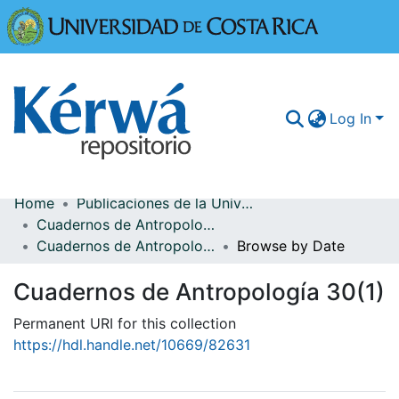
Universidad
Log In
Home
Publicaciones de la Universidad de Costa Rica
Communities & Collections
Cuadernos de Antropología
Cuadernos de Antropología 30(1)
Browse by Date
More Information
Cuadernos de Antropología 30(1)
Browse Kérwá
Permanent URI for this collection
Statistics
https://hdl.handle.net/10669/82631