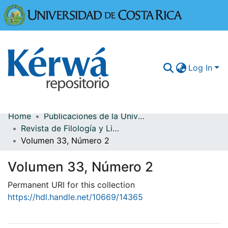
Universidad
Log In
Home
Publicaciones de la Universidad de Costa Rica
Communities & Collections
Revista de Filología y Lingüística
Volumen 33, Número 2
More Information
Volumen 33, Número 2
Browse Kérwá
Permanent URI for this collection
Statistics
https://hdl.handle.net/10669/14365