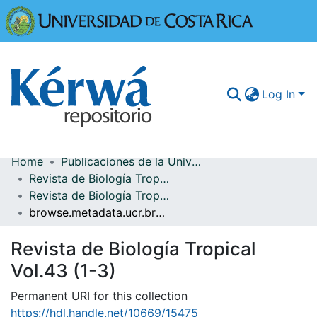
Universidad
Log In
Home
Publicaciones de la Universidad de Costa Rica
Communities & Collections
Revista de Biología Tropical
Revista de Biología Tropical Vol.43 (1-3)
More Information
browse.metadata.ucr.breadcrumbs
Browse Kérwá
Revista de Biología Tropical
Statistics
Vol.43 (1-3)
Permanent URI for this collection
https://hdl.handle.net/10669/15475