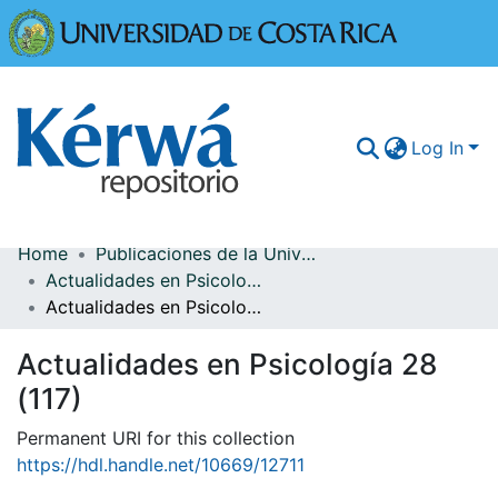
Universidad
Log In
Home
Publicaciones de la Universidad de Costa Rica
Communities & Collections
Actualidades en Psicología
Actualidades en Psicología 28 (117)
More Information
Actualidades en Psicología 28
Browse Kérwá
(117)
Statistics
Permanent URI for this collection
https://hdl.handle.net/10669/12711