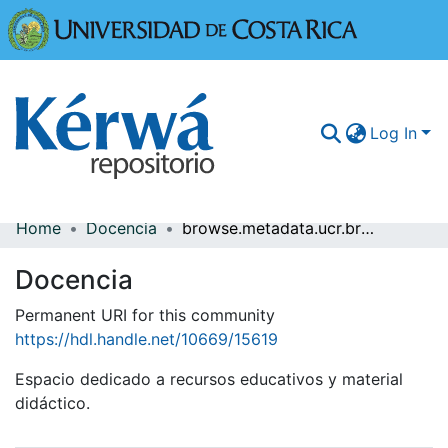
Universidad
Log In
Home
Docencia
browse.metadata.ucr.breadcrumbs
Communities & Collections
Docencia
More Information
Permanent URI for this community
Browse Kérwá
https://hdl.handle.net/10669/15619
Statistics
Espacio dedicado a recursos educativos y material
didáctico.