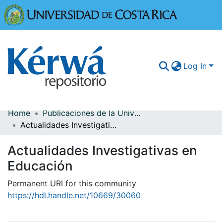
Universidad
Log In
Home
Publicaciones de la Universidad de Costa Rica
Communities & Collections
Actualidades Investigativas en Educación
More Information
Actualidades Investigativas en
Browse Kérwá
Educación
Statistics
Permanent URI for this community
https://hdl.handle.net/10669/30060