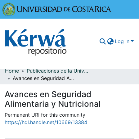
Universidad
Log In
Home
Publicaciones de la Universidad de Costa Rica
Communities & Collections
Avances en Seguridad Alimentaria y Nutricional
More Information
Avances en Seguridad
Browse Kérwá
Alimentaria y Nutricional
Statistics
Permanent URI for this community
https://hdl.handle.net/10669/13384