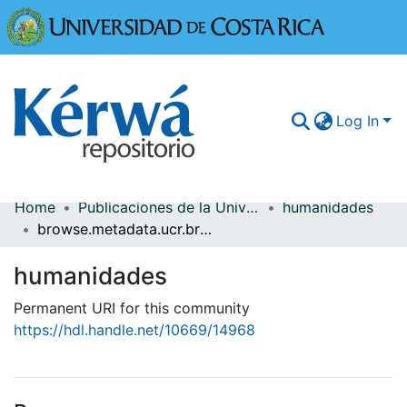
Universidad
Log In
Home
Publicaciones de la Universidad de Costa Rica
humanidades
Communities & Collections
browse.metadata.ucr.breadcrumbs
More Information
humanidades
Browse Kérwá
Permanent URI for this community
https://hdl.handle.net/10669/14968
Statistics