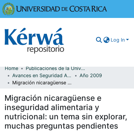
Universidad
Log In
Home
Publicaciones de la Universidad de Costa Rica
Communities & Collections
Avances en Seguridad Alimentaria y Nutricional
Año 2009
Migración nicaragüense e inseguridad alimentaria y nutricional: un tema sin explorar, muchas preguntas pendientes
More Information
Migración nicaragüense e
Browse Kérwá
inseguridad alimentaria y
Statistics
nutricional: un tema sin explorar,
muchas preguntas pendientes