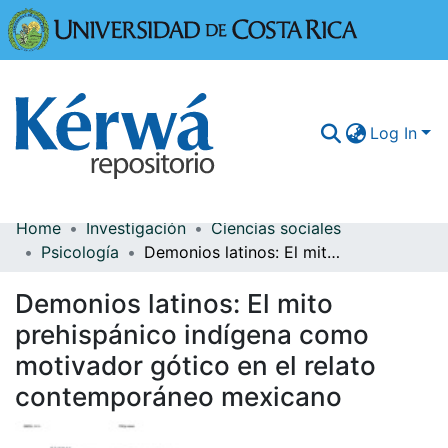
Universidad
Log In
Home
Investigación
Ciencias sociales
Communities & Collections
Psicología
Demonios latinos: El mito prehispánico indígena como motivador gótico en el relato contemporáneo mexicano
More Information
Demonios latinos: El mito
Browse Kérwá
prehispánico indígena como
motivador gótico en el relato
Statistics
contemporáneo mexicano