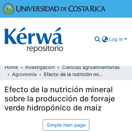
Universidad
Log In
Home
Investigación
Ciencias agroalimentarias
Communities & Collections
Agronomía
Efecto de la nutrición mineral sobre la producción de forraje verde hidropónico de maíz
More Information
Efecto de la nutrición mineral
Browse Kérwá
sobre la producción de forraje
verde hidropónico de maíz
Statistics
Simple item page