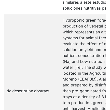
similares a este estudio, 
soluciones nutritivas par
Hydroponic green forage 
production of vegetal bio
which represents an alter
systems for animal feedin
evaluate the effect of min
solution on yield and mi
nutrient concentration tr
(Na) and Low nutrition (N
water (Te). The study wa
located in the Agricultur
Moreno (EEAFBM), Alajuel
and prepared by disinfect
dc.description.abstract
then pre-germinated for 
trays at a density of 3 k
to a production greenhou
until harvest. Application