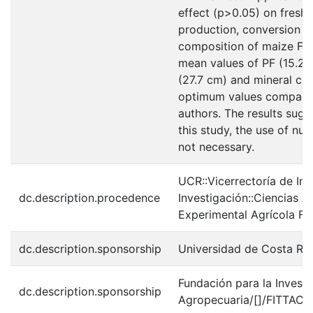
effect (p>0.05) on fresh 
production, conversion ef
composition of maize FVH
mean values of PF (15.28 
(27.7 cm) and mineral co
optimum values compared
authors. The results sugg
this study, the use of nut
not necessary.
UCR::Vicerrectoría de In
dc.description.procedence
Investigación::Ciencias A
Experimental Agrícola F
dc.description.sponsorship
Universidad de Costa Ri
Fundación para la Investi
dc.description.sponsorship
Agropecuaria/[]/FITTACO