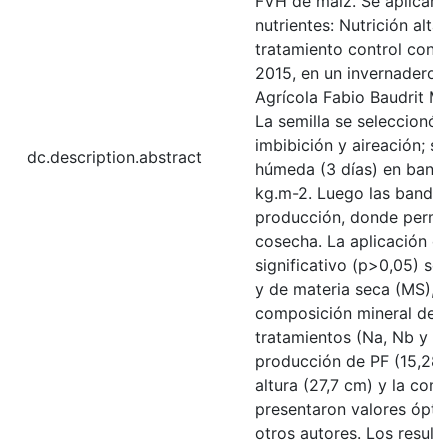
FVH de maíz. Se aplicaro
nutrientes: Nutrición alta
tratamiento control con ag
2015, en un invernadero 
Agrícola Fabio Baudrit M
La semilla se seleccionó
imbibición y aireación; 
dc.description.abstract
húmeda (3 días) en bande
kg.m-2. Luego las bandej
producción, donde perman
cosecha. La aplicación de
significativo (p>0,05) so
y de materia seca (MS), l
composición mineral del 
tratamientos (Na, Nb y T
producción de PF (15,28 
altura (27,7 cm) y la com
presentaron valores ópti
otros autores. Los resul