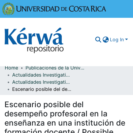
Universidad
Log In
Home
Publicaciones de la Universidad de Costa Rica
Communities & Collections
Actualidades Investigativas en Educación
Actualidades Investigativas en Educación, vol. 7(2)
More Information
Escenario posible del desempeño profesoral en la enseñanza en una institución de formación docente / Possible scene of performance profesoral in education in an institution of educational formation
Browse Kérwá
Escenario posible del
Statistics
desempeño profesoral en la
enseñanza en una institución de
formación docente / Possible