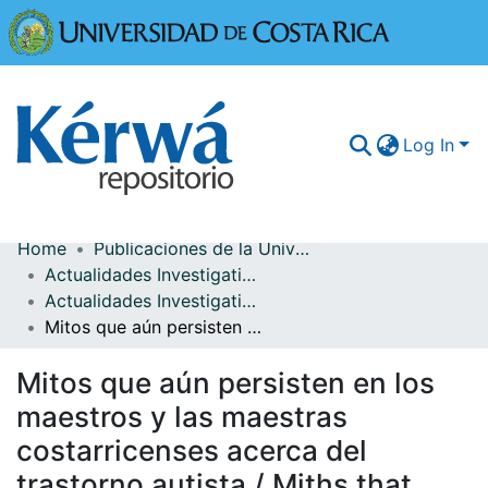
Universidad
Log In
Home
Publicaciones de la Universidad de Costa Rica
Communities & Collections
Actualidades Investigativas en Educación
Actualidades Investigativas en Educación, vol. 7(3)
More Information
Mitos que aún persisten en los maestros y las maestras costarricenses acerca del trastorno autista / Miths that costarrican teachers share about autistic syndrome
Browse Kérwá
Mitos que aún persisten en los
Statistics
maestros y las maestras
costarricenses acerca del
trastorno autista / Miths that