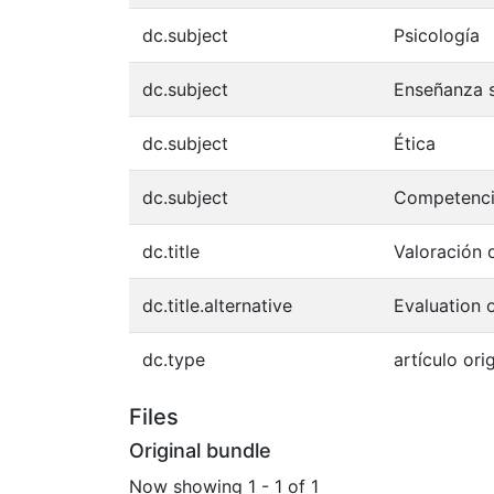
dc.subject
Psicología
dc.subject
Enseñanza s
dc.subject
Ética
dc.subject
Competenci
dc.title
Valoración
dc.title.alternative
Evaluation 
dc.type
artículo orig
Files
Original bundle
Now showing
1 - 1 of 1