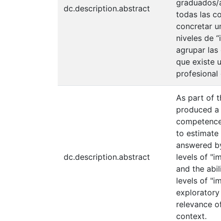
graduados/a
dc.description.abstract
todas las c
concretar un
niveles de 
agrupar las 
que existe 
profesional 
As part of t
produced a 
competences
to estimate 
answered by
dc.description.abstract
levels of "i
and the abil
levels of "
exploratory 
relevance o
context.