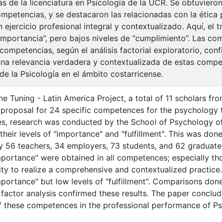
s de la licenciatura en Psicología de la UCR. Se obtuvieron
ompetencias, y se destacaron las relacionadas con la ética 
 ejercicio profesional integral y contextualizado. Aquí, el t
“importancia”, pero bajos niveles de “cumplimiento”. Las c
competencias, según el análisis factorial exploratorio, con
una relevancia verdadera y contextualizada de estas comp
de la Psicología en el ámbito costarricense.
he Tuning - Latin America Project, a total of 11 scholars fro
proposal for 24 specific competences for the psychology t
, research was conducted by the School of Psychology of 
their levels of "importance" and "fulfillment". This was don
 56 teachers, 34 employers, 73 students, and 62 graduate
mportance" were obtained in all competences; especially tho
ity to realize a comprehensive and contextualized practice.
importance" but low levels of "fulfillment". Comparisons d
factor analysis confirmed these results. The paper conclude
f these competences in the professional performance of Ps