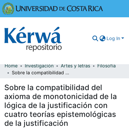
Universidad
Log In
Home
Investigación
Artes y letras
Filosofía
Communities & Collections
Sobre la compatibilidad del axioma de monotonicidad de la lógica de la justificación con cuatro teorías epistemológicas de la justificación
More Information
Sobre la compatibilidad del
Browse Kérwá
axioma de monotonicidad de la
lógica de la justificación con
Statistics
cuatro teorías epistemológicas
de la justificación