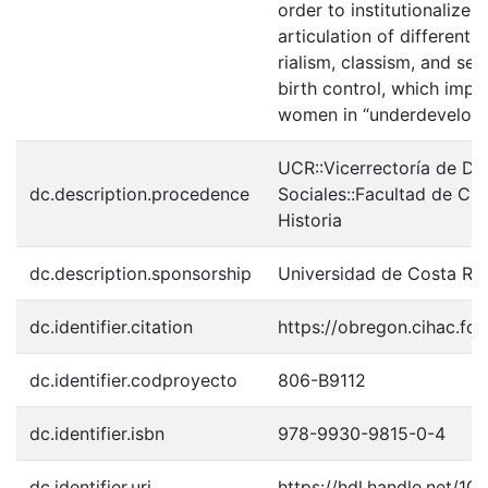
order to institutionalize f
articulation of different
rialism, classism, and se
birth control, which impa
women in “underdevelope
UCR::Vicerrectoría de Do
dc.description.procedence
Sociales::Facultad de Cie
Historia
dc.description.sponsorship
Universidad de Costa Ri
dc.identifier.citation
https://obregon.cihac.fc
dc.identifier.codproyecto
806-B9112
dc.identifier.isbn
978-9930-9815-0-4
dc.identifier.uri
https://hdl.handle.net/1