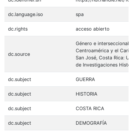
dc.language.iso
spa
dc.rights
acceso abierto
Género e interseccionalida
Centroamérica y el Caribe
dc.source
San José, Costa Rica: Un
de Investigaciones Histór
dc.subject
GUERRA
dc.subject
HISTORIA
dc.subject
COSTA RICA
dc.subject
DEMOGRAFÍA