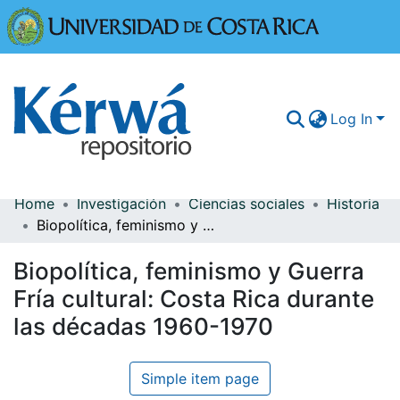
Universidad
Log In
Home
Investigación
Ciencias sociales
Historia
Communities & Collections
Biopolítica, feminismo y Guerra Fría cultural: Costa Rica durante las décadas 1960-1970
More Information
Biopolítica, feminismo y Guerra
Browse Kérwá
Fría cultural: Costa Rica durante
las décadas 1960-1970
Statistics
Simple item page