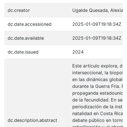
dc.creator
Ugalde Quesada, Alexia
dc.date.accessioned
2025-01-09T19:18:34Z
dc.date.available
2025-01-09T19:18:34Z
dc.date.issued
2024
Este artículo explora, de
interseccional, la biopolí
en las dinámicas globale
durante la Guerra Fría. Par
propaganda estadouniden
de la fecundidad. En seg
periodización de la instit
natalidad en Costa Rica. 
dc.description.abstract
debate público en torno a
esterilización y el abort